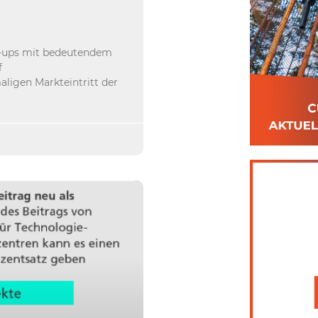
rt-ups mit bedeutendem
f
ligen Markteintritt der