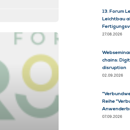
13. Forum L
Leichtbau a
Fertigungs
27.08.2026
Webseminar 
chains: Digit
disruption
02.09.2026
"Verbundwer
Reihe "Verb
Anwenderb
07.09.2026