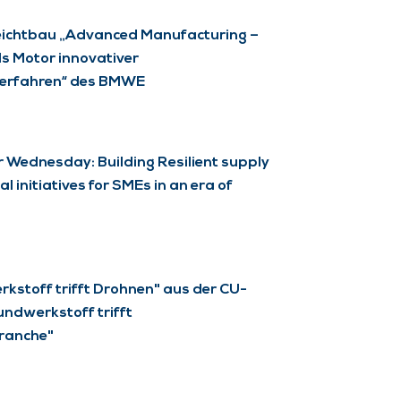
eichtbau „Advanced Manufacturing –
ls Motor innovativer
verfahren“ des BMWE
Wednesday: Building Resilient supply
al initiatives for SMEs in an era of
kstoff trifft Drohnen" aus der CU-
undwerkstoff trifft
ranche"