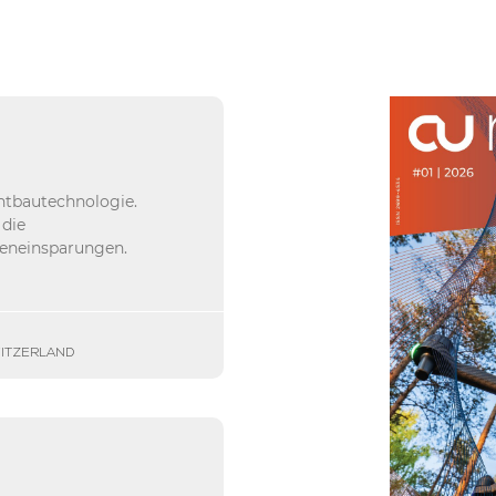
chtbautechnologie.
 die
eneinsparungen.
WITZERLAND