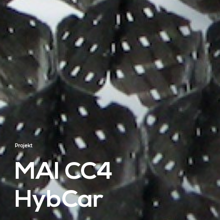
Projekt
MAI CC4
HybCar