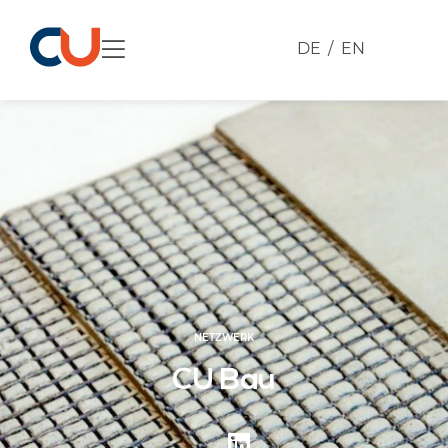
DE
EN
NETZWERK
CU Bau