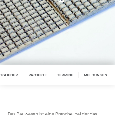
ITGLIEDER
PROJEKTE
TERMINE
MELDUNGEN
Das Bauwesen ist eine Branche, bei der das