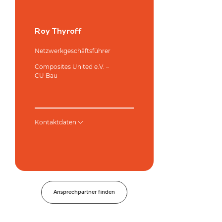
Roy Thyroff
Netzwerkgeschäftsführer
Composites United e.V. –
CU Bau
Kontaktdaten
Ansprechpartner finden