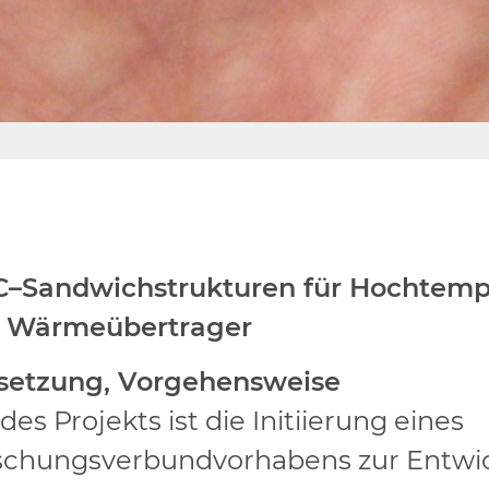
C
–
Sandwichstrukturen für
Hochtemp
 Wärmeübertrager
lsetzung
,
Vorgehensweise
 des Projekts ist
die Initiierung eines
schungsverbundvorhabens zur Entwic