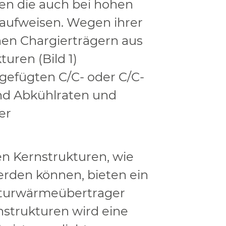
en die auch bei hohen
aufw
eisen. Wegen ihrer
chen
Chargierträgern
aus
turen (Bild 1)
 gefügten C/C- oder C/C-
nd Abkühlraten und
er
 Kernstrukturen, wie
werden können, bieten ein
aturwärmeübertrager
nstrukturen wird eine