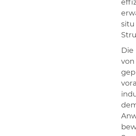
eff
erwa
sit
Str
Die
von
gep
vora
ind
dem 
Anw
bew