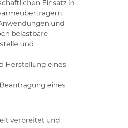
chaftlichen Einsatz in
ärmeübertragern
.
Anwendung
en
und
och
belastbare
stelle
und
nd
Herstellung eines
 Beantragung eines
it verbreitet und