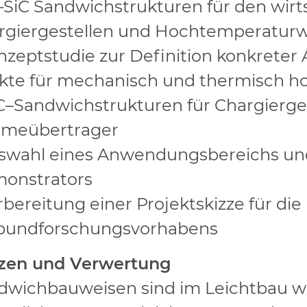
–
SiC Sandwichstrukturen für den wirts
rgiergestellen
und
Hochtempera
tur
w
nzeptstudie
zur
Definition
konkreter
kte für
mechanisch und ther
misch h
C
–
Sandwichstrukturen
für
Cha
rgierge
meübertra
ger
swahl eines Anwendungsbereichs
u
onstrators
rbereitung
einer Projektskizze für
die
bundforschungsvorhaben
s
zen und Verwertung
dwichbauweisen sind im Leichtbau we