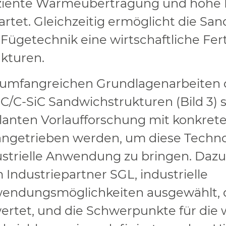
iziente Wärmeübertragung und hohe 
rtet. Gleichzeitig ermöglicht die Sa
u Fügetechnik eine wirtschaftliche Fe
ukturen.
 umfangreichen Grundlagenarbeiten d
 C/C-SiC Sandwichstrukturen (Bild 3)
lanten Vorlaufforschung mit konkret
ngetrieben werden, um diese Technolo
ustrielle Anwendung zu bringen. Daz
Industriepartner SGL, industrielle
endungsmöglichkeiten ausgewählt, d
ertet, und die Schwerpunkte für die 