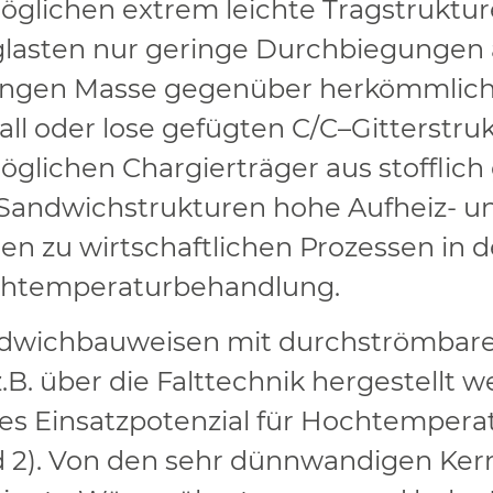
öglichen extrem leichte Tragstruktu
r
glasten
nur
geringe Durchbiegungen
ingen
Masse
gegenüber
herköm
m
li
all
oder
lose
gefügten
C/C
–
Gitterstruk
glichen Chargierträger aus stofflich
 Sandwichstrukturen hohe Aufheiz- u
en zu wirtschaftlichen Prozessen in d
htemperaturbehandlung.
dwichbauweisen mit durchströmbaren
z.B. über die Falttechnik hergestellt 
es Einsatzpotenzial für Hochtemper
ld 2). Von den sehr dünnwandigen Ker