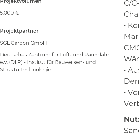
Projektvolumen
C/C
Cha
5.000 €
•
Ko
Projektpartner
Mär
SGL Carbon GmbH
CM
Deutsches Zentrum für Luft- und Raumfahrt
Wär
e.V. (DLR) - Institut für Bauweisen- und
•
Au
Strukturtechnologie
Dem
•
Vo
Ver
Nut
San