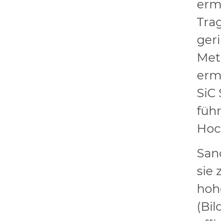
erm
Tra
ger
Met
ermö
SiC
führ
Hoc
San
sie 
hoh
(Bi