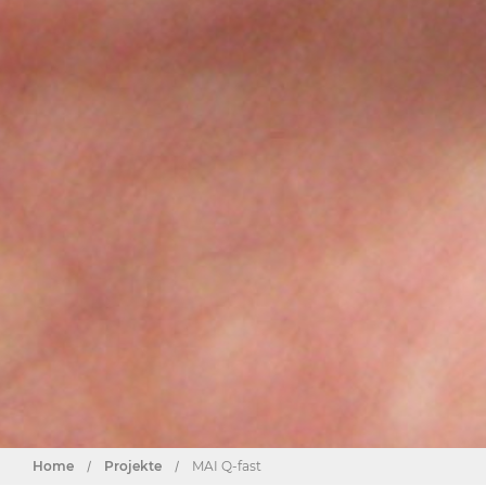
Home
/
Projekte
/
MAI Q-fast