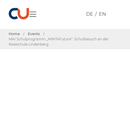
DE
EN
Home
/
Events
/
MAI Schulprogramm „MINT4Future“: Schulbesuch an der
Realschule Lindenberg
Events & Termine
MAI
Schulprogramm