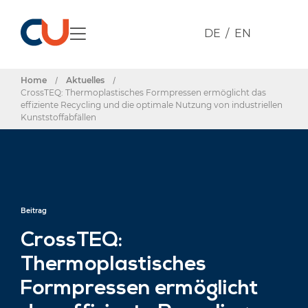
DE
EN
Home
/
Aktuelles
/
CrossTEQ: Thermoplastisches Formpressen ermöglicht das
effiziente Recycling und die optimale Nutzung von industriellen
Kunststoffabfällen
Beitrag
CrossTEQ:
Thermoplastisches
Formpressen ermöglicht