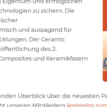
es Eigentum und ermöglichen
hnologien zu sichern. Die
ischer
amisch und aussagend für
cklungen. Der Ceramic
öffentlichung des 2.
 Composites und Keramikfasern
enden Überblick über die neuesten
ht unseren Mitgliedern
kostenlos zu