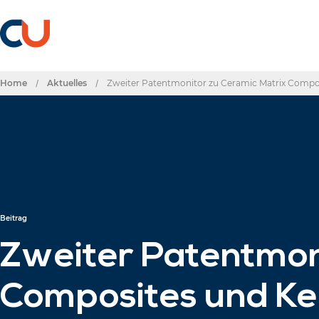
Home
/
Aktuelles
/
Zweiter Patentmonitor zu Ceramic Matrix Compo
Beitrag
Zweiter Patentmon
Composites und Ke