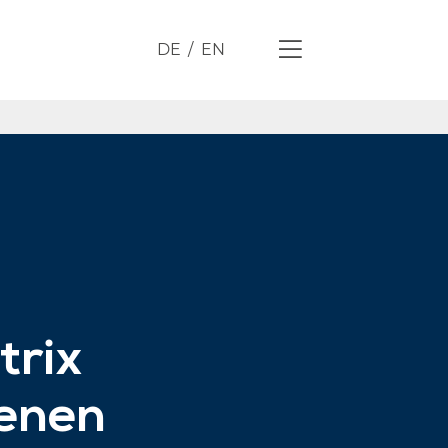
DE
EN
trix
ienen