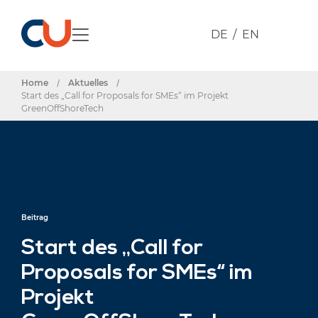
DE
EN
Home
/
Aktuelles
/
Start des „Call for Proposals for SMEs“ im Projekt
GreenOffShoreTech
Beitrag
Start des „Call for
Proposals for SMEs“ im
Projekt