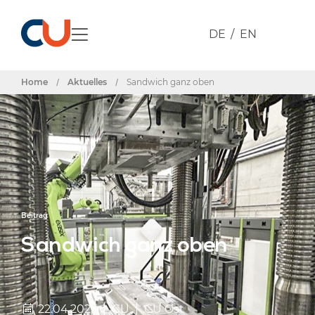
DE
EN
Home
/
Aktuelles
/
Sandwich ganz oben
Beitrag
Sandwich ganz oben
22.04.2025
CU
CU Ost