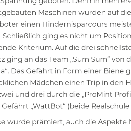
el Spannung geboten. Denn in mehrer
tgebauten Maschinen wurden auf die 
ter einen Hindernisparcours meiste
 Schließlich ging es nicht um Positi
nde Kriterium. Auf die drei schnells
atz ging an das Team „Sum Sum“ von 
“. Das Gefährt in Form einer Biene gl
ücklichen Mädchen einen Trip in den H
ei und drei durch die „ProMint Profi
Gefährt „WattBot“ (beide Realschule 
ce wurde prämiert, auch die Aspekte 