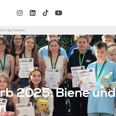
chen das Rennen
 2025: Biene und 
n