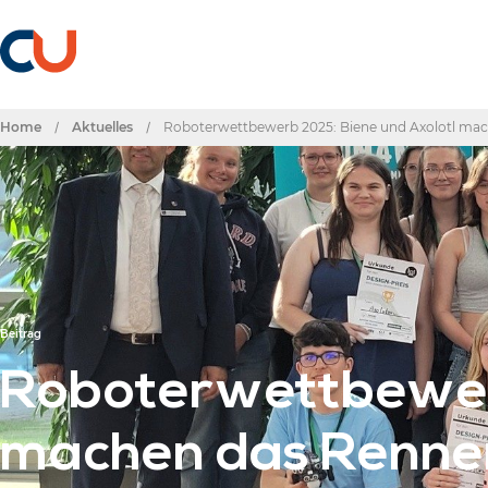
Home
/
Aktuelles
/
Roboterwettbewerb 2025: Biene und Axolotl ma
Beitrag
Roboterwettbewerb
machen das Renne