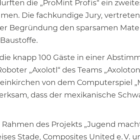
durften die „ProMint Profis“ ein zweit
en. Die fachkundige Jury, vertreten
ihrer Begründung den sparsamen Mater
Baustoffe.
die knapp 100 Gäste in einer Abstim
Roboter „Axolotl“ des Teams „Axoloton“
einkirchen von dem Computerspiel „Mi
erksam, dass der mexikanische Schw
m Rahmen des Projekts „Jugend macht
ses Stade, Composites United e. V. un