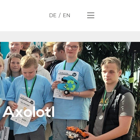
DE
EN
Axolotl