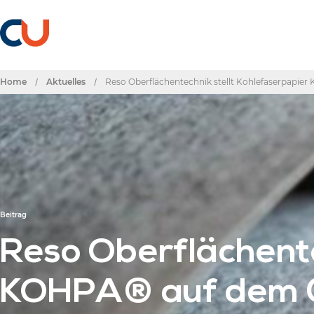
Home
/
Aktuelles
/
Reso Oberflächentechnik stellt Kohlefaserpap
Beitrag
Reso Oberflächente
KOHPA® auf dem 