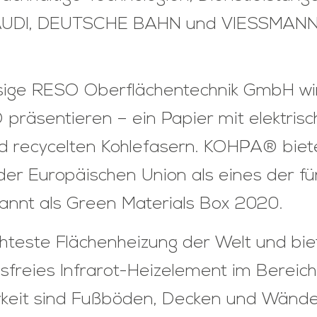
e AUDI, DEUTSCHE BAHN und VIESSMANN
sige RESO Oberflächentechnik GmbH wird
sentieren – ein Papier mit elektrische
d recycelten Kohlefasern. KOHPA® biet
er Europäischen Union als eines der fü
annt als Green Materials Box 2020.
teste Flächenheizung der Welt und biet
nsfreies Infrarot-Heizelement im Bere
rkeit sind Fußböden, Decken und Wände