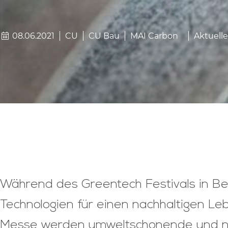
08.06.2021
CU
CU Bau
MAI Carbon
Aktuell
Während des Greentech Festivals in Berl
Technologien für einen nachhaltigen Leb
Messe werden umweltschonende und nac