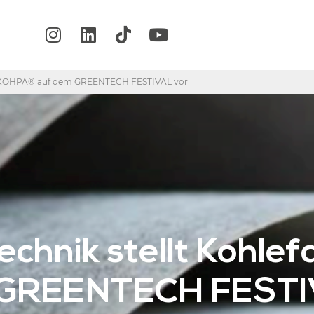
ier KOHPA® auf dem GREENTECH FESTIVAL vor
chnik stellt Kohle
GREENTECH FESTI