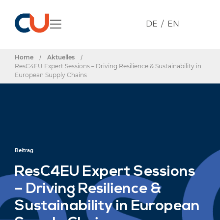
DE
EN
Home
/
Aktuelles
/
ResC4EU Expert Sessions – Driving Resilience & Sustainability in
European Supply Chains
Beitrag
ResC4EU Expert Sessions
– Driving Resilience &
Sustainability in European