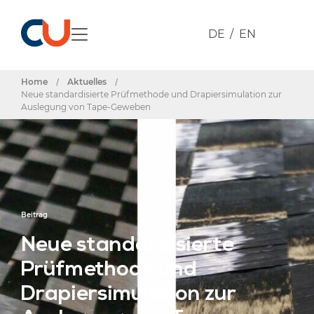
DE
EN
Home
/
Aktuelles
/
Neue standardisierte Prüfmethode und Drapiersimulation zur
Auslegung von Tape-Geweben
Beitrag
Neue standardisierte
Prüfmethode und
Drapiersimulation zur