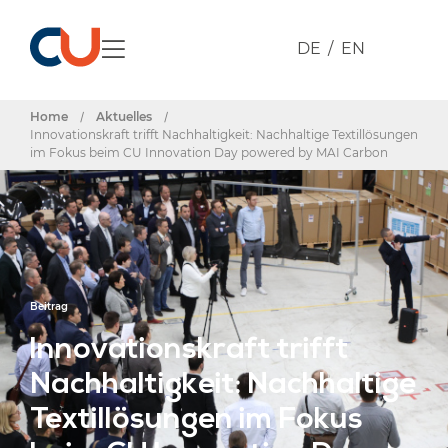
DE
EN
Home
/
Aktuelles
/
Innovationskraft trifft Nachhaltigkeit: Nachhaltige Textillösungen
im Fokus beim CU Innovation Day powered by MAI Carbon
Beitrag
Innovationskraft trifft
Nachhaltigkeit: Nachhaltige
Textillösungen im Fokus