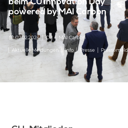
beim CU Innovation Day
powered by MAI Carbon
07.02.2024
CU
MAI Carbon
Aktuelle Meldungen
Info
Presse
Pressemel