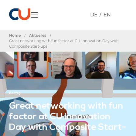
DE
EN
Home
/
Aktuelles
/
Great networking with fun factor at CU Innovation Day with
Composite Start-ups
Beitrag
Great networking with fun
factor at CU Innovation
Day with Composite Start-