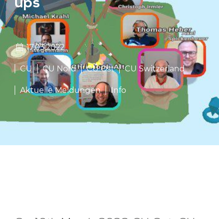
ups
17.03.2022
CU
CU Nord
CU Ost
CU Switzerland
Aktuelle Meldungen
Info