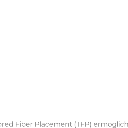
warelösungen von 
r Fertigung
lored Fiber Placement (TFP) ermöglich