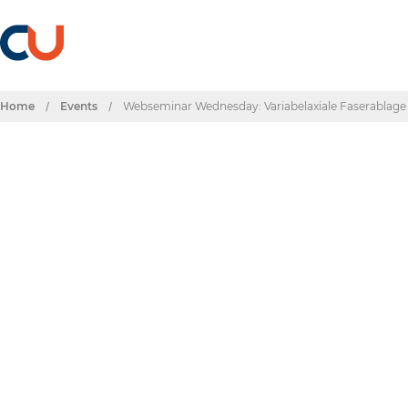
Home
/
Events
/
Webseminar Wednesday: Variabelaxiale Faserablage 
Events & Termine
Webseminar Wedne
Faserablage mit Ta