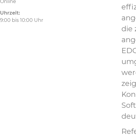
Online
eff
Uhrzeit:
ang
9:00 bis 10:00 Uhr
die
ang
EDO
umg
wer
zei
Konz
Soft
deut
Refe