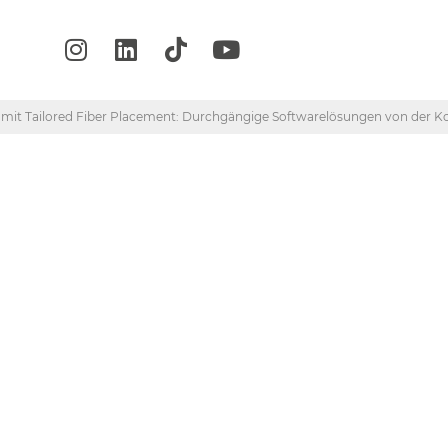
mit Tailored Fiber Placement: Durchgängige Softwarelösungen von der Kon
sday: Variabelaxi
ilored Fiber Placem