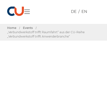
DE
EN
Home
/
Events
/
„Verbundwerkstoff trifft Raumfahrt“ aus der CU-Reihe
„Verbundwerkstoff trifft Anwenderbranche“
Events & Termine
„Verbundwerksto
trifft