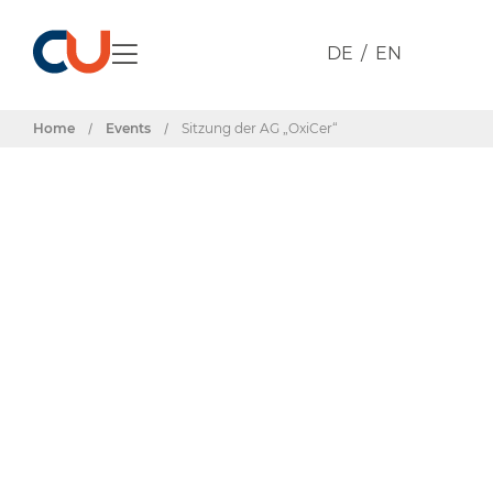
DE
EN
Home
/
Events
/
Sitzung der AG „OxiCer“
Events & Termine
Sitzung der AG
„OxiCer“