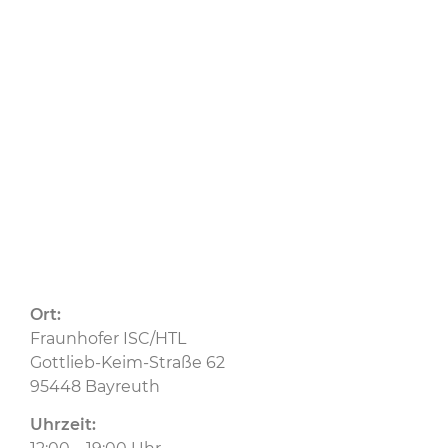
04.07.2024
Ceramic Composites
CU
Ort:
Fraunhofer ISC/HTL
Gottlieb-Keim-Straße 62
95448 Bayreuth
Uhrzeit: