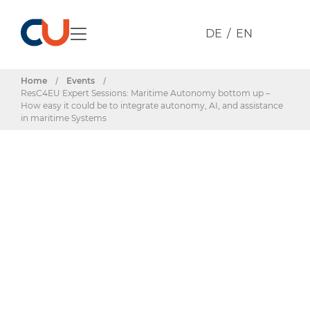
DE
EN
Home
/
Events
/
ResC4EU Expert Sessions: Maritime Autonomy bottom up –
How easy it could be to integrate autonomy, AI, and assistance
in maritime Systems
Events & Termine
ResC4EU
Expert