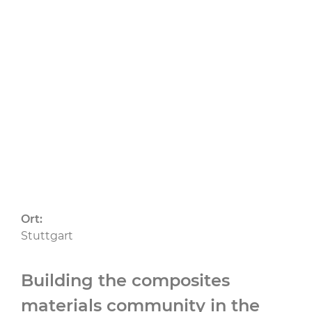
22.10.2024
bis 23.10.2024
CU
CU BW
Ort:
Stuttgart
Building the composites
materials community in the