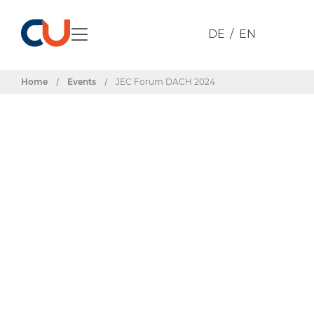
DE
EN
Home
/
Events
/
JEC Forum DACH 2024
Events & Termine
JEC Forum
DACH 2024