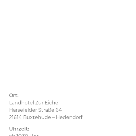
11.09.2025
CU
CU Nord
Ort:
Landhotel Zur Eiche
Harsefelder Straße 64
21614 Buxtehude – Hedendorf
Uhrzeit: