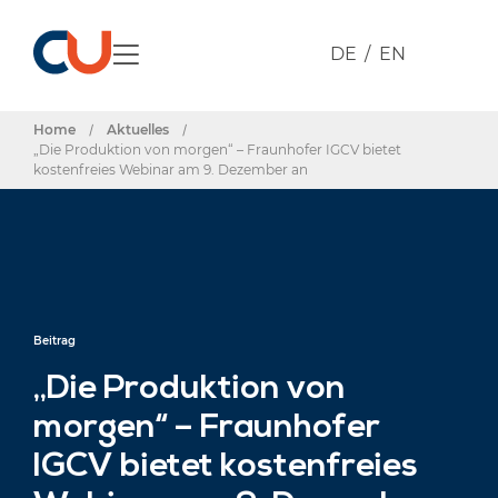
DE
EN
Home
/
Aktuelles
/
„Die Produktion von morgen“ – Fraunhofer IGCV bietet
kostenfreies Webinar am 9. Dezember an
Beitrag
„Die Produktion von
morgen“ – Fraunhofer
IGCV bietet kostenfreies