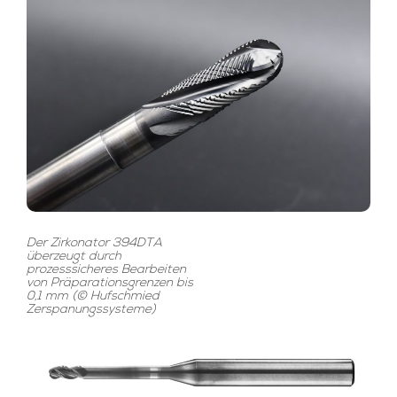
Der Zirkonator 394DTA
überzeugt durch
prozesssicheres Bearbeiten
von Präparationsgrenzen bis
0,1 mm (© Hufschmied
Zerspanungssysteme)