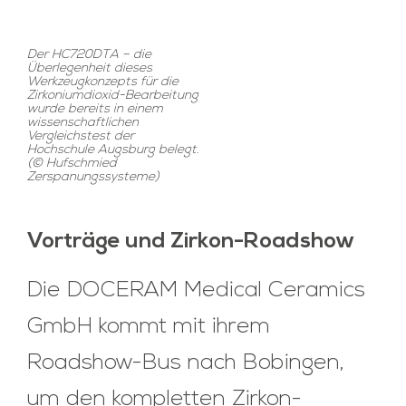
Der HC720DTA – die
Überlegenheit dieses
Werkzeugkonzepts für die
Zirkoniumdioxid-Bearbeitung
wurde bereits in einem
wissenschaftlichen
Vergleichstest der
Hochschule Augsburg belegt.
(© Hufschmied
Zerspanungssysteme)
Vorträge und Zirkon-Roadshow
Die DOCERAM Medical Ceramics
GmbH kommt mit ihrem
Roadshow-Bus nach Bobingen,
um den kompletten Zirkon-