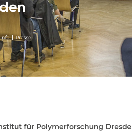
sden
Info
Presse
nstitut für Polymerforschung Dresden