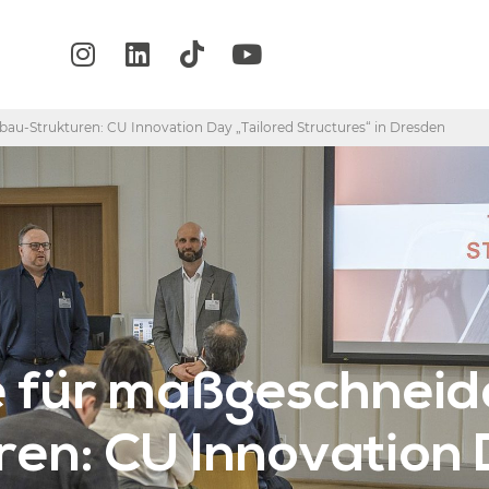
au-Strukturen: CU Innovation Day „Tailored Structures“ in Dresden
e für maßgeschneid
en: CU Innovation 