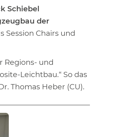
ck Schiebel
lugzeugbau der
ls Session Chairs und
er Regions- und
osite-Leichtbau.“ So das
d Dr. Thomas Heber (CU).