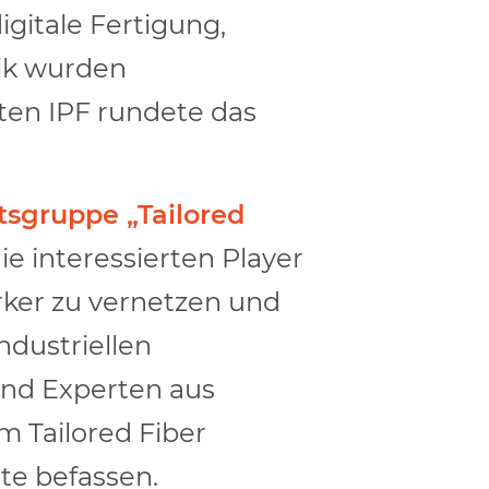
gitale Fertigung,
ik wurden
rten IPF rundete das
tsgruppe „Tailored
ie interessierten Player
ker zu vernetzen und
ndustriellen
 und Experten aus
m Tailored Fiber
te befassen.