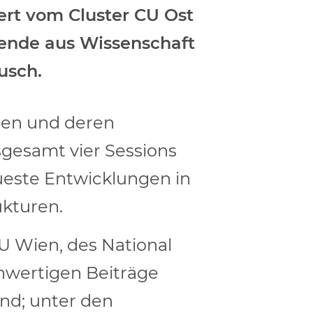
iert vom Cluster CU Ost
mende aus Wissenschaft
usch.
ren und deren
sgesamt vier Sessions
ueste Entwicklungen in
kturen.
U Wien, des National
hwertigen Beiträge
nd; unter den