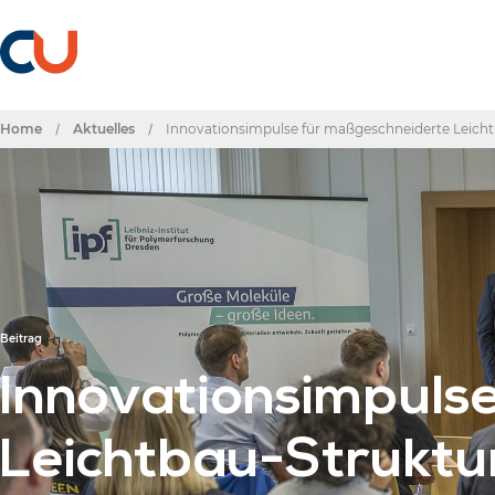
Home
/
Aktuelles
/
Innovationsimpulse für maßgeschneiderte Leichtb
Beitrag
Innovationsimpuls
Leichtbau-Struktur