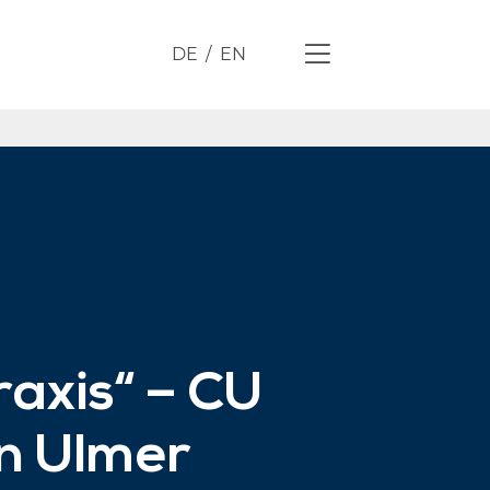
DE
EN
axis“ – CU
n Ulmer