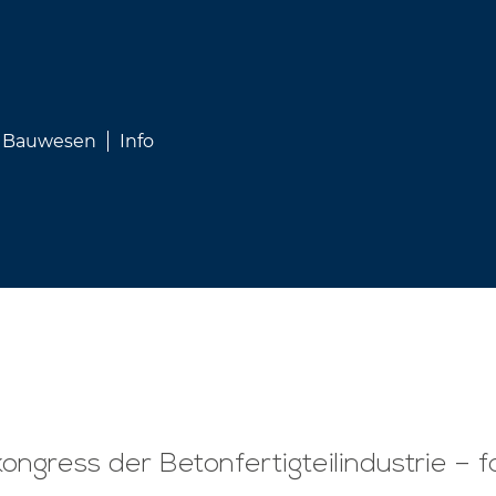
Bauwesen
Info
ngress der Betonfertigteilindustrie – 