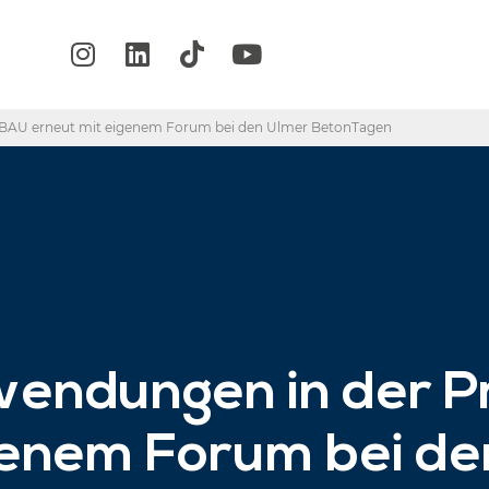
 BAU erneut mit eigenem Forum bei den Ulmer BetonTagen
ndungen in der Pr
genem Forum bei de