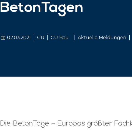
BetonTagen
02.03.2021
CU
CU Bau
Aktuelle Meldungen
Die BetonTage – Europas größter Fachko