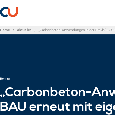
Home
/
Aktuelles
/
„Carbonbeton-Anwendungen in der Praxis“ – CU
Beitrag
„Carbonbeton-Anwe
BAU erneut mit ei