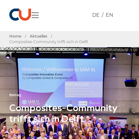
DE
EN
Home
/
Aktuelles
/
Composites-Community trifft sich in Delft
Beitrag
Composites-Community
trifft sich in Delft