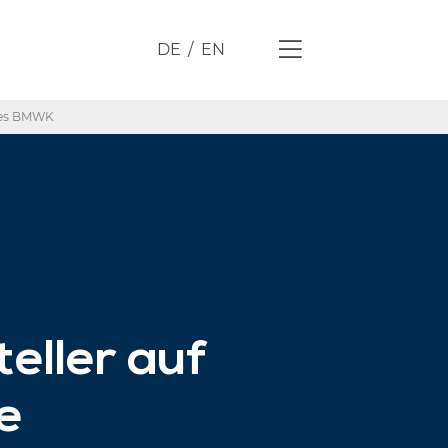
DE
EN
 des BMWK
eller auf
e