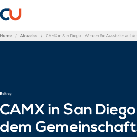
Home
/
Aktuelles
/
CAMX in San Diego – Werden Sie Aussteller auf 
Beitrag
CAMX in San Diego 
dem Gemeinschafts