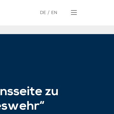
DE
EN
nsseite zu
eswehr“