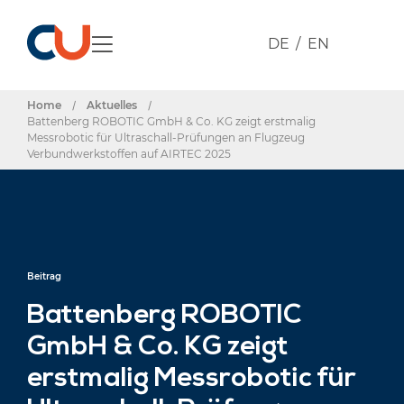
DE
EN
Home
/
Aktuelles
/
Battenberg ROBOTIC GmbH & Co. KG zeigt erstmalig
Messrobotic für Ultraschall-Prüfungen an Flugzeug
Verbundwerkstoffen auf AIRTEC 2025
Beitrag
Battenberg ROBOTIC
GmbH & Co. KG zeigt
erstmalig Messrobotic für