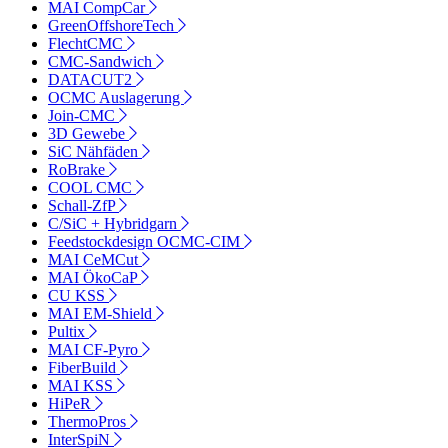
MAI CompCar
GreenOffshoreTech
FlechtCMC
CMC-Sandwich
DATACUT2
OCMC Auslagerung
Join-CMC
3D Gewebe
SiC Nähfäden
RoBrake
COOL CMC
Schall-ZfP
C/SiC + Hybridgarn
Feedstockdesign OCMC-CIM
MAI CeMCut
MAI ÖkoCaP
CU KSS
MAI EM-Shield
Pultix
MAI CF-Pyro
FiberBuild
MAI KSS
HiPeR
ThermoPros
InterSpiN