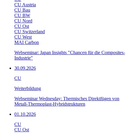
CU Austria
CU Bau
CU BW
CU Nord
CU Ost
CU Switzerland
CU West
MAI Carbon
Webseminar: Japan Insights "Chancen für die Composites-
Industrie"
30.09.2026
CU
Weiterbildung
Webseminar Wednesday: Thermisches Direktfügen von
Metall-Thermoplast-Hybridstrukturen
01.10.2026
CU
CU Ost