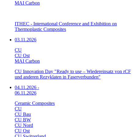
MAI Carbon
ITHEC - International Conference and Exhibition on
Thermoplastic Composites
03.11.2026
CU
CU Ost
MAI Carbon
CU Innovation Day "Ready to use – Wiedereinsatz von rCF
und anderen Rezyklaten in Faserverbunden"
04.11.2026
-
06.11.2026
Ceramic Composites
CU
CU Bau
CU BW
CU Nord
CU Ost
CU Switzerland