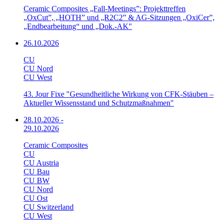
Ceramic Composites „Fall-Meetings”: Projekttreffen
„OxCut”, „HOTH” und „R2C2” & AG-Sitzungen „OxiCer”,
„Endbearbeitung“ und „Dok.-AK"
26.10.2026
CU
CU Nord
CU West
43. Jour Fixe "Gesundheitliche Wirkung von CFK-Stäuben –
Aktueller Wissensstand und Schutzmaßnahmen"
28.10.2026
-
29.10.2026
Ceramic Composites
CU
CU Austria
CU Bau
CU BW
CU Nord
CU Ost
CU Switzerland
CU West