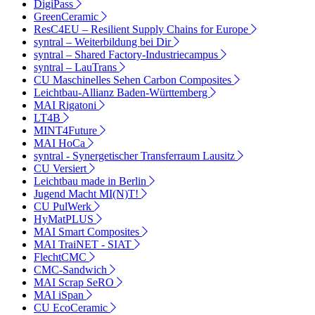
DigiPass
GreenCeramic
ResC4EU – Resilient Supply Chains for Europe
syntral – Weiterbildung bei Dir
syntral – Shared Factory-Industriecampus
syntral – LauTrans
CU Maschinelles Sehen Carbon Composites
Leichtbau-Allianz Baden-Württemberg
MAI Rigatoni
LT4B
MINT4Future
MAI HoCa
syntral - Synergetischer Transferraum Lausitz
CU Versiert
Leichtbau made in Berlin
Jugend Macht MI(N)T!
CU PulWerk
HyMatPLUS
MAI Smart Composites
MAI TraiNET - SIAT
FlechtCMC
CMC-Sandwich
MAI Scrap SeRO
MAI iSpan
CU EcoCeramic