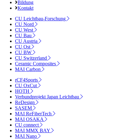
Bildung
Kontakt
CU Leichtbau-Forschung
CU Nord
CU West
CU Bau
CU Austria
CU Ost
CU BW
CU Switzerland
Ceramic Composites
MAI Carbon
rCF4Sports
CU OxCut
HOTH
Verbundprojekt Japan Leichtbau
ReDesign
SASEM
MAI ReFiberTech
MAI OSAKA
CU connect
MAI MMX BAY
MAI Nano