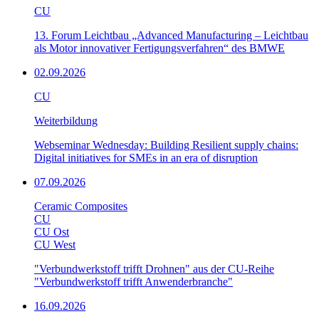
CU
13. Forum Leichtbau „Advanced Manufacturing – Leichtbau
als Motor innovativer Fertigungsverfahren“ des BMWE
02.09.2026
CU
Weiterbildung
Webseminar Wednesday: Building Resilient supply chains:
Digital initiatives for SMEs in an era of disruption
07.09.2026
Ceramic Composites
CU
CU Ost
CU West
"Verbundwerkstoff trifft Drohnen" aus der CU-Reihe
"Verbundwerkstoff trifft Anwenderbranche"
16.09.2026