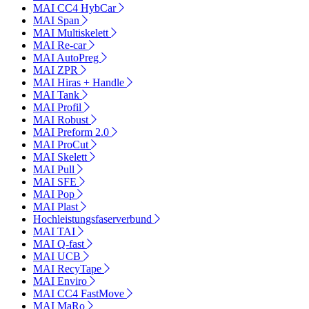
MAI CC4 HybCar
MAI Span
MAI Multiskelett
MAI Re-car
MAI AutoPreg
MAI ZPR
MAI Hiras + Handle
MAI Tank
MAI Profil
MAI Robust
MAI Preform 2.0
MAI ProCut
MAI Skelett
MAI Pull
MAI SFE
MAI Pop
MAI Plast
Hochleistungsfaserverbund
MAI TAI
MAI Q-fast
MAI UCB
MAI RecyTape
MAI Enviro
MAI CC4 FastMove
MAI MaRo