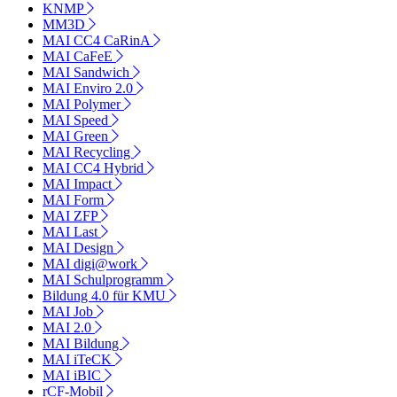
KNMP
MM3D
MAI CC4 CaRinA
MAI CaFeE
MAI Sandwich
MAI Enviro 2.0
MAI Polymer
MAI Speed
MAI Green
MAI Recycling
MAI CC4 Hybrid
MAI Impact
MAI Form
MAI ZFP
MAI Last
MAI Design
MAI digi@work
MAI Schulprogramm
Bildung 4.0 für KMU
MAI Job
MAI 2.0
MAI Bildung
MAI iTeCK
MAI iBIC
rCF-Mobil