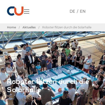
DE
EN
Home
/
Aktuelles
/
Roboter flitzen durch die Solarhalle
Beitrag
Roboter flitzen durch die
Solarhalle