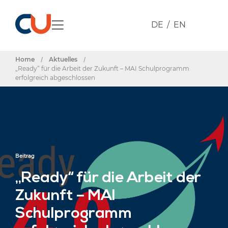
DE
EN
Home
/
Aktuelles
/
„Ready“ für die Arbeit der Zukunft – MAI Schulprogramm
erfolgreich abgeschlossen
Beitrag
„Ready“ für die Arbeit der
Zukunft – MAI
Schulprogramm