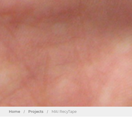
Home
/
Projects
/
MAI RecyTape