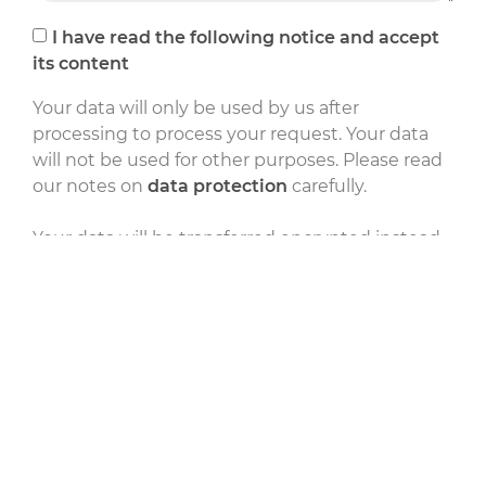
I have read the following notice and accept
its content
Your data will only be used by us after
processing to process your request. Your data
will not be used for other purposes. Please read
our notes on
data protection
carefully.
Your data will be transferred encrypted instead.
However, for technical reasons, there can be no
guarantee that your data will be secure across
the entire transmission path. If you want to rule
out such a residual risk, cancel the process and
let us know about your concern on another
channel.
Send Message