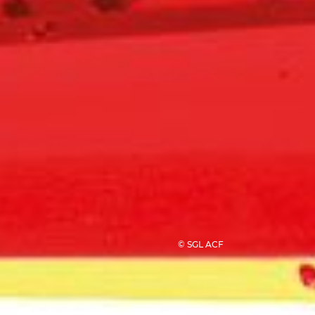
© SGL ACF