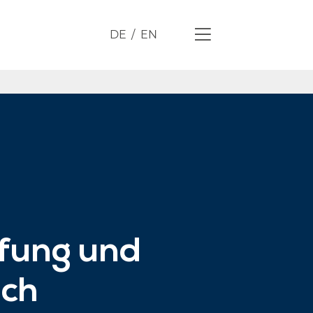
DE
EN
üfung und
äch