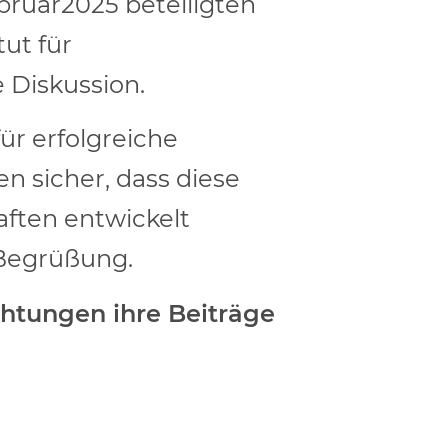
bruar2025 beteiligten
tut für
 Diskussion.
ür erfolgreiche
n sicher, dass diese
ften entwickelt
 Begrüßung.
chtungen ihre Beiträge