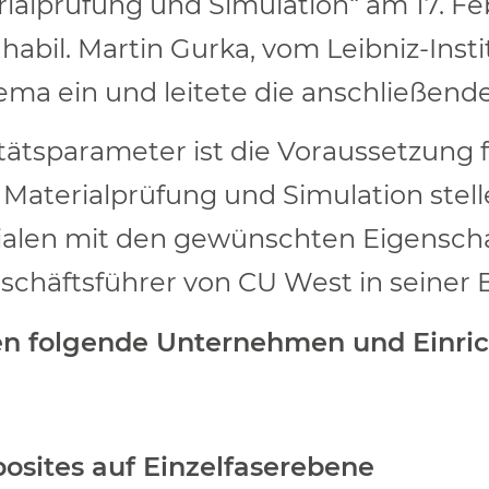
rialprüfung und Simulation“ am 17. Fe
habil. Martin Gurka, vom Leibniz-Insti
ema ein und leitete die anschließende
ätsparameter ist die Voraussetzung f
terialprüfung und Simulation stelle
ialen mit den gewünschten Eigenscha
geschäftsführer von CU West in seiner
ten folgende Unternehmen und Einri
posites auf Einzelfaserebene