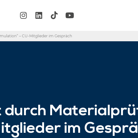
imulation“ – CU-Mitglieder im Gespräch
ät durch Materialpr
itglieder im Gespr