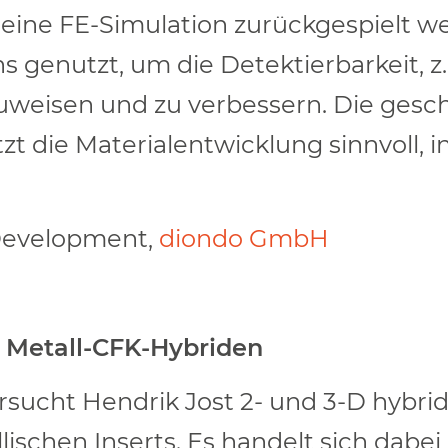
eine FE-Simulation zurückgespielt w
 genutzt, um die Detektierbarkeit, z. 
uweisen und zu verbessern. Die gesc
t die Materialentwicklung sinnvoll, i
 Development,
diondo GmbH
 Metall-CFK-Hybriden
sucht Hendrik Jost 2- und 3-D hybrid
ischen Inserts. Es handelt sich dabe