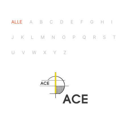
ALLE
A
B
C
D
E
F
G
H
I
J
K
L
M
N
O
P
Q
R
S
T
U
V
W
X
Y
Z