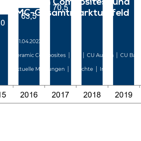
aktuellen Composites- und
CMC-Gesamtmarktumfeld
11.04.2023
Ceramic Composites
CU
CU Austria
CU Bau
Aktuelle Meldungen
Berichte
Info