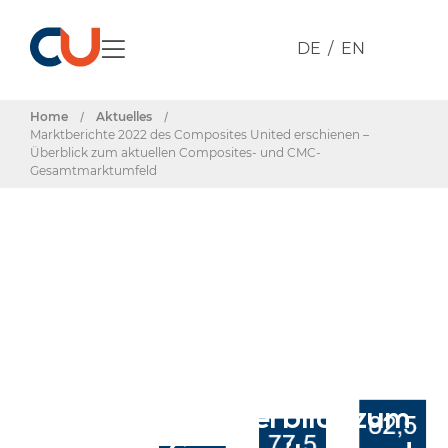
DE
EN
Home
/
Aktuelles
/
Marktberichte 2022 des Composites United erschienen –
Überblick zum aktuellen Composites- und CMC-
Gesamtmarktumfeld
Beitrag
Marktberichte 2022 des
Composites United
erschienen – Überblick zum