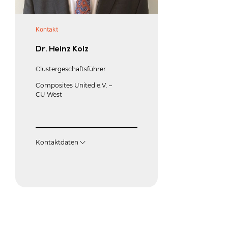
Kontakt
Arbeitsgruppenle
Dr. Heinz Kolz
Prof. Dr. T
Neumeyer
Clustergeschäftsführer
Techn.-Wiss. Dir
Composites United e.V. –
Verarbeitungste
CU West
Leiter Press- &
Leibniz-Institut 
Verbundwerkst
Rheinland-Pfälz
Universität Kais
Kontaktdaten
Landau
Kontaktdaten