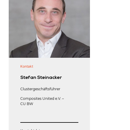
Kontakt
Arbeitsgruppenle
Stefan Steinacker
Dipl.-Ing. 
Clustergeschäftsführer
Geschäftsführer
msquare
Composites United e.V. –
CU BW
Kontaktdaten