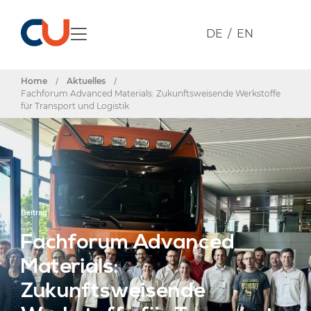
DE
EN
Home
/
Aktuelles
/
Fachforum Advanced Materials: Zukunftsweisende Werkstoffe
für Transport und Logistik
Beitrag
Fachforum Advanced
Materials:
Zukunftsweisende