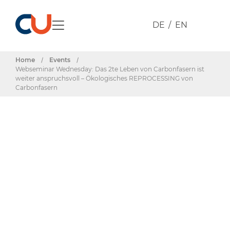
DE
EN
Home
/
Events
/
Webseminar Wednesday: Das 2te Leben von Carbonfasern ist
weiter anspruchsvoll – Ökologisches REPROCESSING von
Carbonfasern
Events & Termine
Webseminar
Wednesday: