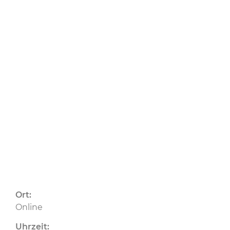
Carbonfasern
30.04.2025
CU
Ort:
Online
Uhrzeit: