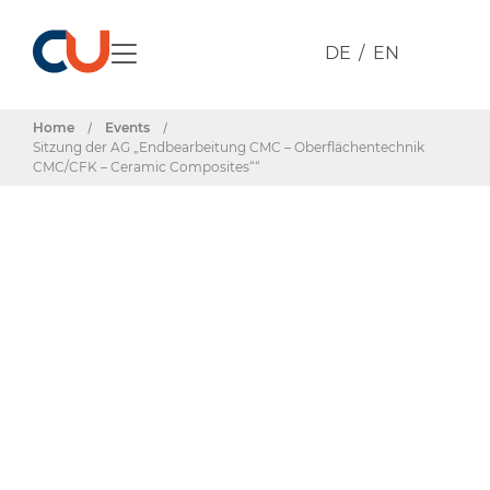
DE
EN
Home
/
Events
/
Sitzung der AG „Endbearbeitung CMC – Oberflächentechnik
CMC/CFK – Ceramic Composites““
Events & Termine
Sitzung der AG
„Endbearbeitung