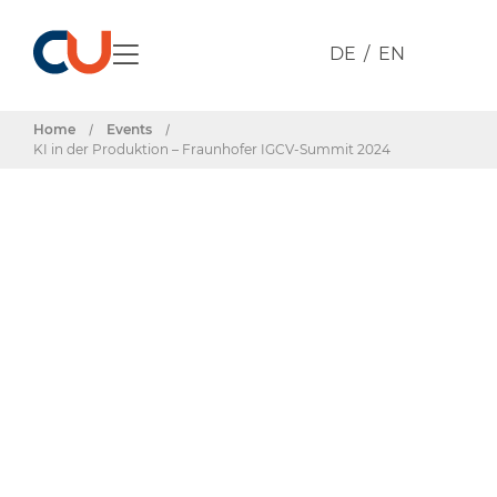
DE
EN
Home
/
Events
/
KI in der Produktion – Fraunhofer IGCV-Summit 2024
Events & Termine
KI in der
Produktion –