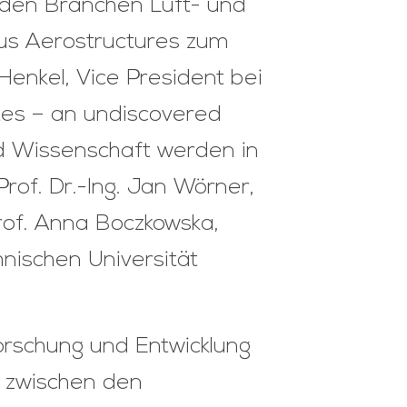
 den Branchen Luft- und
bus Aerostructures zum
Henkel, Vice President bei
es – an undiscovered
d Wissenschaft werden in
Prof. Dr.-Ing. Jan Wörner,
of. Anna Boczkowska,
nischen Universität
rschung und Entwicklung
h zwischen den