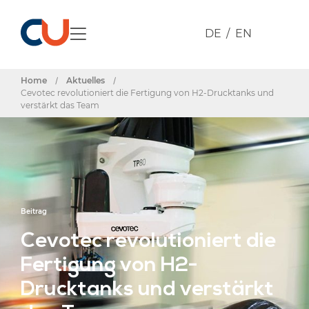
DE
EN
Home
/
Aktuelles
/
Cevotec revolutioniert die Fertigung von H2-Drucktanks und
verstärkt das Team
Beitrag
Cevotec revolutioniert die
Fertigung von H2-
Drucktanks und verstärkt